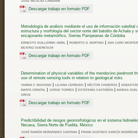
JOSÉ NICOLÁS CANDIANI
Descargar trabajo en formato PDF
Metodología de análisis mediante el uso de información satelital d
estructura y morfología del sector norte del batolito de Achala y s
encajonante metamórfico, Sierras Pampeanas de Córdoba
|
|
ERNESTO GUILLERMO ABRIL
ROBERTO D. MARTINO
ANA CARO MONTE
BEATRIZ GUERESCHI
Descargar trabajo en formato PDF
Determination of physical variables of the mendocino piedmont th
use of remote sensing tools in relation to geological risks
|
|
|
VANINA F. BISOGNO
LILIANA CERRUDO
HÉCTOR CISNEROS
SEBASTIÁ
|
|
|
MARTA GRINTAL
JORGE TORRES
ESTEFANÍA CASTAÑÓN
MARISA SUK
ORIVE
Descargar trabajo en formato PDF
Predictibilidad de riesgos geomorfológicos en el sistema hidroeléc
Necaxa, Sierra Norte de Puebla, México
|
JOSÉ RAMÓN HERNÁNDEZ SANTANA
FRANK GUSTAVO GARCÍA RODRÍGUE