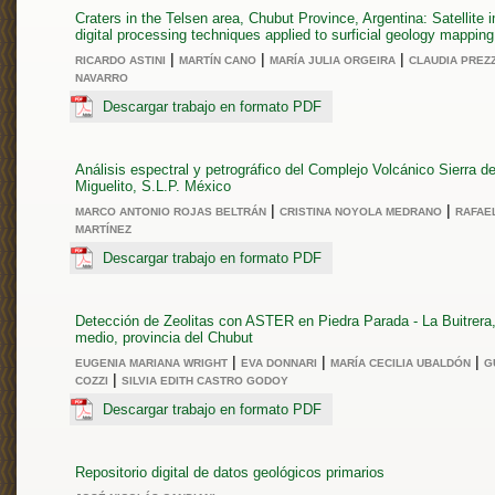
Craters in the Telsen area, Chubut Province, Argentina: Satellite 
digital processing techniques applied to surficial geology mapping
|
|
|
RICARDO ASTINI
MARTÍN CANO
MARÍA JULIA ORGEIRA
CLAUDIA PREZZ
NAVARRO
Descargar trabajo en formato PDF
Análisis espectral y petrográfico del Complejo Volcánico Sierra d
Miguelito, S.L.P. México
|
|
MARCO ANTONIO ROJAS BELTRÁN
CRISTINA NOYOLA MEDRANO
RAFAE
MARTÍNEZ
Descargar trabajo en formato PDF
Detección de Zeolitas con ASTER en Piedra Parada - La Buitrera,
medio, provincia del Chubut
|
|
|
EUGENIA MARIANA WRIGHT
EVA DONNARI
MARÍA CECILIA UBALDÓN
G
|
COZZI
SILVIA EDITH CASTRO GODOY
Descargar trabajo en formato PDF
Repositorio digital de datos geológicos primarios