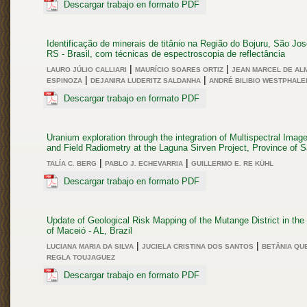
Descargar trabajo en formato PDF
Identificação de minerais de titânio na Região do Bojuru, São Jos
RS - Brasil, com técnicas de espectroscopia de reflectância
|
|
LAURO JÚLIO CALLIARI
MAURÍCIO SOARES ORTIZ
JEAN MARCEL DE AL
|
|
ESPINOZA
DEJANIRA LUDERITZ SALDANHA
ANDRÉ BILIBIO WESTPHALE
Descargar trabajo en formato PDF
Uranium exploration through the integration of Multispectral Imag
and Field Radiometry at the Laguna Sirven Project, Province of 
|
|
TALÍA C. BERG
PABLO J. ECHEVARRIA
GUILLERMO E. RE KÜHL
Descargar trabajo en formato PDF
Update of Geological Risk Mapping of the Mutange District in the 
of Maceió - AL, Brazil
|
|
LUCIANA MARIA DA SILVA
JUCIELA CRISTINA DOS SANTOS
BETÂNIA QUE
REGLA TOUJAGUEZ
Descargar trabajo en formato PDF