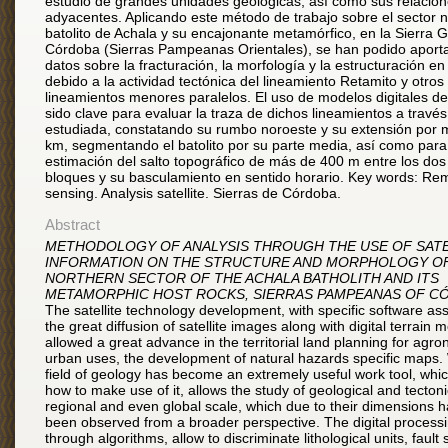
estudio de grandes unidades geológicas, así como sus relacion
adyacentes. Aplicando este método de trabajo sobre el sector n
batolito de Achala y su encajonante metamórfico, en la Sierra 
Córdoba (Sierras Pampeanas Orientales), se han podido aporta
datos sobre la fracturación, la morfología y la estructuración en
debido a la actividad tectónica del lineamiento Retamito y otros
lineamientos menores paralelos. El uso de modelos digitales de
sido clave para evaluar la traza de dichos lineamientos a través
estudiada, constatando su rumbo noroeste y su extensión por 
km, segmentando el batolito por su parte media, así como para
estimación del salto topográfico de más de 400 m entre los do
bloques y su basculamiento en sentido horario. Key words: Re
sensing. Analysis satellite. Sierras de Córdoba.
Abstract
METHODOLOGY OF ANALYSIS THROUGH THE USE OF SATE
INFORMATION ON THE STRUCTURE AND MORPHOLOGY O
NORTHERN SECTOR OF THE ACHALA BATHOLITH AND ITS
METAMORPHIC HOST ROCKS, SIERRAS PAMPEANAS OF C
The satellite technology development, with specific software as
the great diffusion of satellite images along with digital terrain
allowed a great advance in the territorial land planning for agr
urban uses, the development of natural hazards specific maps. 
field of geology has become an extremely useful work tool, whi
how to make use of it, allows the study of geological and tectoni
regional and even global scale, which due to their dimensions 
been observed from a broader perspective. The digital processi
through algorithms, allow to discriminate lithological units, fault 