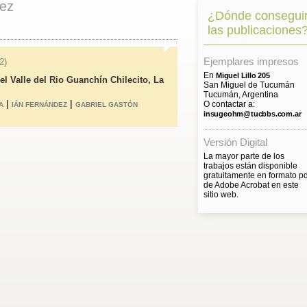
dez
¿Dónde consegui
las publicaciones
Ejemplares impresos
2)
En
Miguel Lillo 205
el Valle del Rio Guanchín Chilecito, La
San Miguel de Tucumán
Tucumán, Argentina
|
|
O contactar a:
A
IÁN FERNÁNDEZ
GABRIEL GASTÓN
insugeohm@tucbbs.com.ar
Versión Digital
La mayor parte de los
trabajos están disponible
gratuitamente en formato pd
de Adobe Acrobat en este
sitio web.