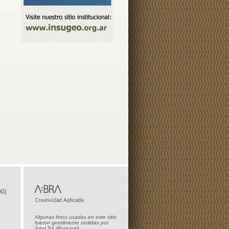
00)
Algunas fotos usadas en este sitio
fueron gentilmente cedidas por
Artur Sá (Portugal)