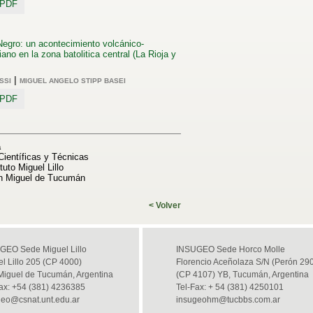
o PDF
Negro: un acontecimiento volcánico-
iano en la zona batolitica central (La Rioja y
|
SSI
MIGUEL ANGELO STIPP BASEI
o PDF
a
Científicas y Técnicas
tuto Miguel Lillo
n Miguel de Tucumán
< Volver
GEO Sede Miguel Lillo
INSUGEO Sede Horco Molle
l Lillo 205 (CP 4000)
Florencio Aceñolaza S/N (Perón 29
Miguel de Tucumán, Argentina
(CP 4107) YB, Tucumán, Argentina
Fax: +54 (381) 4236385
Tel-Fax: + 54 (381) 4250101
geo@csnat.unt.edu.ar
insugeohm@tucbbs.com.ar