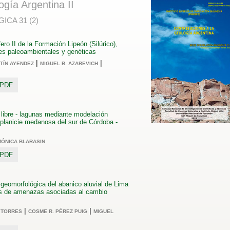
ogía Argentina II
CA 31 (2)
ero II de la Formación Lipeón (Silúrico),
nes paleoambientales y genéticas
|
|
TÍN AYENDEZ
MIGUEL B. AZAREVICH
o PDF
 libre - lagunas mediante modelación
 planicie medanosa del sur de Córdoba -
MÓNICA BLARASIN
o PDF
 geomorfológica del abanico aluvial de Lima
sis de amenazas asociadas al cambio
|
|
E TORRES
COSME R. PÉREZ PUIG
MIGUEL