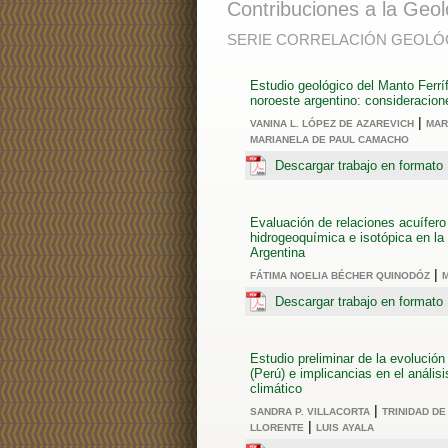
Contribuciones a la Geol
SERIE CORRELACIÓN GEOLÓGI
Estudio geológico del Manto Ferríf
noroeste argentino: consideracio
|
VANINA L. LÓPEZ DE AZAREVICH
MAR
MARIANELA DE PAUL CAMACHO
Descargar trabajo en format
Evaluación de relaciones acuífero
hidrogeoquímica e isotópica en la
Argentina
|
FÁTIMA NOELIA BÉCHER QUINODÓZ
Descargar trabajo en format
Estudio preliminar de la evolución
(Perú) e implicancias en el análi
climático
|
SANDRA P. VILLACORTA
TRINIDAD D
|
LLORENTE
LUIS AYALA