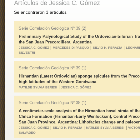
Artículos de Jessica C. Gómez
Se encontraron 3 artículos
Serie Correlación Geológica Nº 39 (2)
Preliminary Palynological Study of the Ordovician-Silurian Tra
the San Juan Precordillera, Argentina
|
|
|
JESSICA C. GÓMEZ
MERCEDES DI PASQUO
SILVIO H. PERALTA
LEONAR
SILVESTRI
Serie Correlación Geológica Nº 39 (1)
Hirnantian (Latest Ordovician) sponge spicules from the Precor
high latitudes of the Western Gondwana
|
MATILDE SYLVIA BERESI
JESSICA C. GÓMEZ
Serie Correlación Geológica Nº 38 (1)
A centimeter-scale analysis of the Hirnantian basal strata of th
Chilca Formation (Hirnantian-Early Wenlockian), Central Precor
San Juan Province, Argentina: Lithofacies change and paleoe
|
|
|
JESSICA C. GÓMEZ
SILVIO H. PERALTA
MATILDE SYLVIA BERESI
VICTOR
SALVADEO