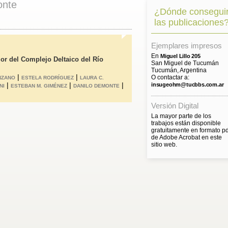
onte
¿Dónde consegui
las publicaciones
Ejemplares impresos
En
Miguel Lillo 205
ior del Complejo Deltaico del Río
San Miguel de Tucumán
Tucumán, Argentina
|
|
O contactar a:
NZANO
ESTELA RODRÍGUEZ
LAURA C.
|
|
|
insugeohm@tucbbs.com.ar
NI
ESTEBAN M. GIMÉNEZ
DANILO DEMONTE
Versión Digital
La mayor parte de los
trabajos están disponible
gratuitamente en formato pd
de Adobe Acrobat en este
sitio web.