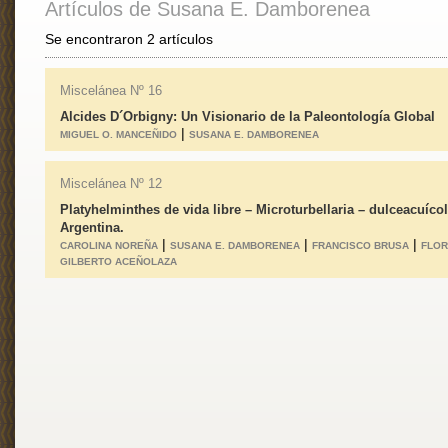
Artículos de Susana E. Damborenea
Se encontraron 2 artículos
Miscelánea Nº 16
Alcides D´Orbigny: Un Visionario de la Paleontología Global
|
MIGUEL O. MANCEÑIDO
SUSANA E. DAMBORENEA
Miscelánea Nº 12
Platyhelminthes de vida libre – Microturbellaria – dulceacuíco
Argentina.
|
|
|
CAROLINA NOREÑA
SUSANA E. DAMBORENEA
FRANCISCO BRUSA
FLOR
GILBERTO ACEÑOLAZA