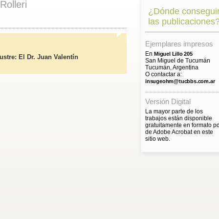
Rolleri
¿Dónde consegui
las publicaciones
Ejemplares impresos
En
Miguel Lillo 205
tre: El Dr. Juan Valentín
San Miguel de Tucumán
Tucumán, Argentina
O contactar a:
insugeohm@tucbbs.com.ar
Versión Digital
La mayor parte de los
trabajos están disponible
gratuitamente en formato pd
de Adobe Acrobat en este
sitio web.