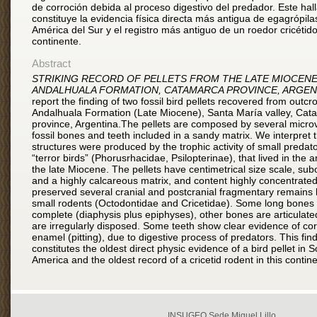
de corroción debida al proceso digestivo del predador. Este hal
constituye la evidencia física directa más antigua de egagrópilas
América del Sur y el registro más antiguo de un roedor cricétid
continente.
Abstract
STRIKING RECORD OF PELLETS FROM THE LATE MIOCEN
ANDALHUALA FORMATION, CATAMARCA PROVINCE, ARGENT
report the finding of two fossil bird pellets recovered from outcr
Andalhuala Formation (Late Miocene), Santa María valley, Cat
province, Argentina.The pellets are composed by several micro
fossil bones and teeth included in a sandy matrix. We interpret 
structures were produced by the trophic activity of small predato
“terror birds” (Phorusrhacidae, Psilopterinae), that lived in the 
the late Miocene. The pellets have centimetrical size scale, su
and a highly calcareous matrix, and content highly concentrated
preserved several cranial and postcranial fragmentary remains 
small rodents (Octodontidae and Cricetidae). Some long bones 
complete (diaphysis plus epiphyses), other bones are articulat
are irregularly disposed. Some teeth show clear evidence of cor
enamel (pitting), due to digestive process of predators. This fin
constitutes the oldest direct physic evidence of a bird pellet in 
America and the oldest record of a cricetid rodent in this contine
INSUGEO Sede Miguel Lillo