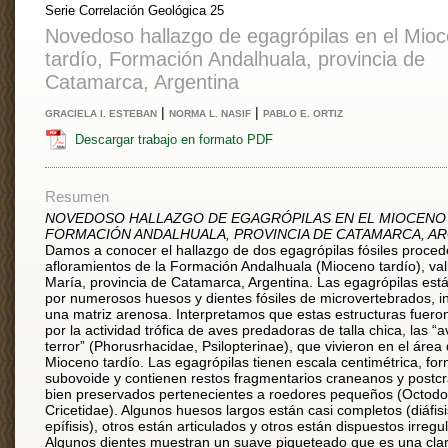
Serie Correlación Geológica 25
Novedoso hallazgo de egagrópilas en el Mio
tardío, Formación Andalhuala, provincia de
Catamarca, Argentina
|
|
GRACIELA I. ESTEBAN
NORMA L. NASIF
PABLO E. ORTIZ
Descargar trabajo en formato PDF
Resumen
NOVEDOSO HALLAZGO DE EGAGRÓPILAS EN EL MIOCENO 
FORMACIÓN ANDALHUALA, PROVINCIA DE CATAMARCA, AR
Damos a conocer el hallazgo de dos egagrópilas fósiles proced
afloramientos de la Formación Andalhuala (Mioceno tardío), val
María, provincia de Catamarca, Argentina. Las egagrópilas es
por numerosos huesos y dientes fósiles de microvertebrados, i
una matriz arenosa. Interpretamos que estas estructuras fuero
por la actividad trófica de aves predadoras de talla chica, las “a
terror” (Phorusrhacidae, Psilopterinae), que vivieron en el área 
Mioceno tardío. Las egagrópilas tienen escala centimétrica, fo
subovoide y contienen restos fragmentarios craneanos y post
bien preservados pertenecientes a roedores pequeños (Octodo
Cricetidae). Algunos huesos largos están casi completos (diáfisi
epífisis), otros están articulados y otros están dispuestos irreg
Algunos dientes muestran un suave piqueteado que es una clar