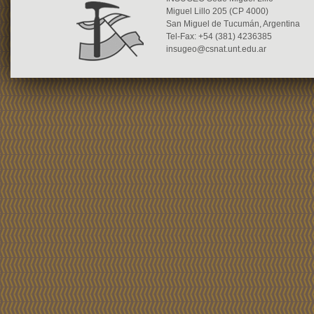
Miguel Lillo 205 (CP 4000)
San Miguel de Tucumán, Argentina
Tel-Fax: +54 (381) 4236385
insugeo@csnat.unt.edu.ar