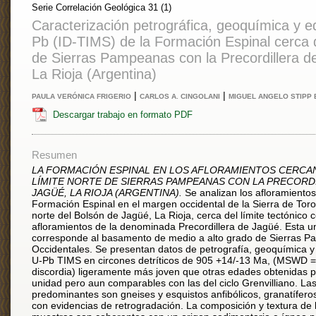
Serie Correlación Geológica 31 (1)
Caracterización petrográfica, geoquímica y 
Pb (ID-TIMS) de la Formación Espinal cerca d
de Sierras Pampeanas con la Precordillera d
La Rioja (Argentina)
|
|
PAULA VERÓNICA FRIGERIO
CARLOS A. CINGOLANI
MIGUEL ANGELO STIPP 
Descargar trabajo en formato PDF
Resumen
LA FORMACIÓN ESPINAL EN LOS AFLORAMIENTOS CERCA
LÍMITE NORTE DE SIERRAS PAMPEANAS CON LA PRECORD
JAGÜÉ, LA RIOJA (ARGENTINA).
Se analizan los afloramientos
Formación Espinal en el margen occidental de la Sierra de Toro
norte del Bolsón de Jagüé, La Rioja, cerca del límite tectónico c
afloramientos de la denominada Precordillera de Jagüé. Esta u
corresponde al basamento de medio a alto grado de Sierras 
Occidentales. Se presentan datos de petrografía, geoquímica 
U-Pb TIMS en circones detríticos de 905 +14/-13 Ma, (MSWD =
discordia) ligeramente más joven que otras edades obtenidas p
unidad pero aun comparables con las del ciclo Grenvilliano. Las 
predominantes son gneises y esquistos anfibólicos, granatíferos 
con evidencias de retrogradación. La composición y textura de 