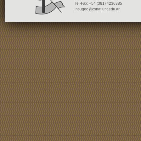
Tel-Fax: +54 (381) 4236385
insugeo@csnat.unt.edu.ar