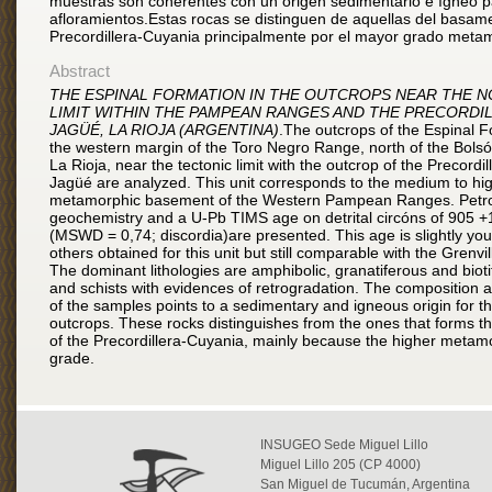
muestras son coherentes con un origen sedimentario e ígneo p
afloramientos.Estas rocas se distinguen de aquellas del basam
Precordillera-Cuyania principalmente por el mayor grado metam
Abstract
THE ESPINAL FORMATION IN THE OUTCROPS NEAR THE 
LIMIT WITHIN THE PAMPEAN RANGES AND THE PRECORDI
JAGÜÉ, LA RIOJA (ARGENTINA)
.The outcrops of the Espinal F
the western margin of the Toro Negro Range, north of the Bols
La Rioja, near the tectonic limit with the outcrop of the Precordil
Jagüé are analyzed. This unit corresponds to the medium to hi
metamorphic basement of the Western Pampean Ranges. Petr
geochemistry and a U-Pb TIMS age on detrital circóns of 905 +
(MSWD = 0,74; discordia)are presented. This age is slightly yo
others obtained for this unit but still comparable with the Grenvill
The dominant lithologies are amphibolic, granatiferous and bioti
and schists with evidences of retrogradation. The composition 
of the samples points to a sedimentary and igneous origin for t
outcrops. These rocks distinguishes from the ones that forms 
of the Precordillera-Cuyania, mainly because the higher metam
grade.
INSUGEO Sede Miguel Lillo
Miguel Lillo 205 (CP 4000)
San Miguel de Tucumán, Argentina