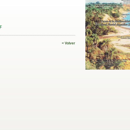
DF
< Volver