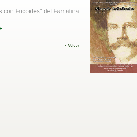
s con Fucoides” del Famatina
DF
< Volver