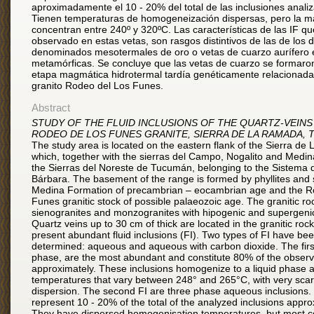
aproximadamente el 10 - 20% del total de las inclusiones anali
Tienen temperaturas de homogeneización dispersas, pero la m
concentran entre 240º y 320ºC. Las características de las IF q
observado en estas vetas, son rasgos distintivos de las de los 
denominados mesotermales de oro o vetas de cuarzo aurífero 
metamórficas. Se concluye que las vetas de cuarzo se formaron
etapa magmática hidrotermal tardía genéticamente relacionada
granito Rodeo del Los Funes.
Abstract
STUDY OF THE FLUID INCLUSIONS OF THE QUARTZ-VEIN
RODEO DE LOS FUNES GRANITE, SIERRA DE LA RAMADA,
The study area is located on the eastern flank of the Sierra d
which, together with the sierras del Campo, Nogalito and Medin
the Sierras del Noreste de Tucumán, belonging to the Sistema 
Bárbara. The basement of the range is formed by phyllites and s
Medina Formation of precambrian – eocambrian age and the 
Funes granitic stock of possible palaeozoic age. The granitic ro
sienogranites and monzogranites with hipogenic and supergenic 
Quartz veins up to 30 cm of thick are located in the granitic roc
present abundant fluid inclusions (FI). Two types of FI have be
determined: aqueous and aqueous with carbon dioxide. The firs
phase, are the most abundant and constitute 80% of the observ
approximately. These inclusions homogenize to a liquid phase a
temperatures that vary between 248° and 265°C, with very sca
dispersion. The second FI are three phase aqueous inclusions.
represent 10 - 20% of the total of the analyzed inclusions appro
They have dispersed homogenisation temperatures, but most c