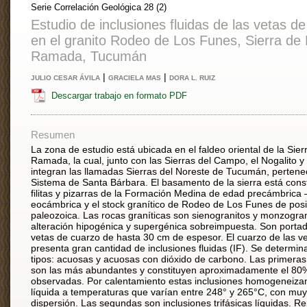
Serie Correlación Geológica 28 (2)
Estudio de inclusiones fluidas de las vetas d
en el granito Rodeo de Los Funes, Sierra de
Ramada, Tucumán
|
|
JULIO CESAR ÁVILA
GRACIELA MAS
DORA L. RUIZ
Descargar trabajo en formato PDF
Resumen
La zona de estudio está ubicada en el faldeo oriental de la Sier
Ramada, la cual, junto con las Sierras del Campo, el Nogalito 
integran las llamadas Sierras del Noreste de Tucumán, pertenec
Sistema de Santa Bárbara. El basamento de la sierra está const
filitas y pizarras de la Formación Medina de edad precámbrica 
eocámbrica y el stock granítico de Rodeo de Los Funes de pos
paleozoica. Las rocas graníticas son sienogranitos y monzogra
alteración hipogénica y supergénica sobreimpuesta. Son porta
vetas de cuarzo de hasta 30 cm de espesor. El cuarzo de las v
presenta gran cantidad de inclusiones fluidas (IF). Se determin
tipos: acuosas y acuosas con dióxido de carbono. Las primeras,
son las más abundantes y constituyen aproximadamente el 80%
observadas. Por calentamiento estas inclusiones homogeneizan
líquida a temperaturas que varían entre 248° y 265°C, con mu
dispersión. Las segundas son inclusiones trifásicas líquidas. R