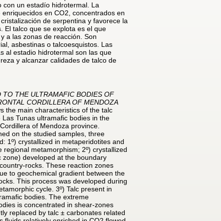
o con un estadío hidrotermal. La
te enriquecidos en CO2, concentrados en
cristalización de serpentina y favorece la
. El talco que se explota es el que
 y a las zonas de reacción. Son
al, asbestinas o talcoesquistos. Las
s al estadio hidrotermal son las que
eza y alcanzar calidades de talco de
D TO THE ULTRAMAFIC BODIES OF
 FRONTAL CORDILLERA OF MENDOZA
 the main characteristics of the talc
e Las Tunas ultramafic bodies in the
 Cordillera of Mendoza province.
ned on the studied samples, three
d: 1º) crystallized in metaperidotites and
e regional metamorphism; 2º) crystallized
alc zone) developed at the boundary
 country-rocks. These reaction zones
ue to geochemical gradient between the
rocks. This process was developed during
etamorphic cycle. 3º) Talc present in
tramafic bodies. The extreme
bodies is concentrated in shear-zones
ly replaced by talc ± carbonates related
 fluids relatively enriched in CO2 flowed