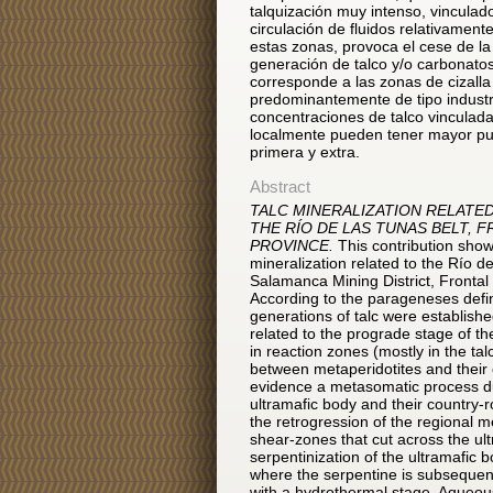
talquización muy intenso, vinculad
circulación de fluidos relativamen
estas zonas, provoca el cese de la 
generación de talco y/o carbonatos
corresponde a las zonas de cizalla
predominantemente de tipo industri
concentraciones de talco vinculada
localmente pueden tener mayor pur
primera y extra.
Abstract
TALC MINERALIZATION RELATE
THE RÍO DE LAS TUNAS BELT,
PROVINCE.
This contribution shows
mineralization related to the Río d
Salamanca Mining District, Frontal
According to the parageneses defi
generations of talc were establishe
related to the prograde stage of th
in reaction zones (mostly in the t
between metaperidotites and their
evidence a metasomatic process d
ultramafic body and their country-
the retrogression of the regional m
shear-zones that cut across the ul
serpentinization of the ultramafic 
where the serpentine is subsequent
with a hydrothermal stage. Aqueous