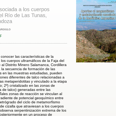
asociada a los cuerpos
del Río de Las Tunas,
endoza
ARGIULO
DF
 conocer las características de la
 los cuerpos ultramáficos de la Faja del
al Distrito Minero Salamanca, Cordillera
la secuencia de formación de las
s en las muestras estudiadas, pueden
iones diferentes de talco relacionadas a
las metaperidotitas y vinculado a la etapa
 2º) cristalizado en las zonas de
a de talco) generadas entre las
 Tales zonas de reacción se vinculan al
adiente de potencial geoquímico entre
 retrógrado del ciclo de metamorfismo
 de cizalla que atraviesan a los cuerpos
 observa serpentinización extrema de los
posteriormente en un proceso de