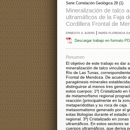
Serie Correlación Geológica 28 (1)
Mineralización de talco 
ultramáficos de la Faja 
Cordillera Frontal de M
|
ERNESTO A. BJERG
MARÍA FLORENCIA G
Descargar trabajo en formato P
Resumen
El objetivo de este trabajo es dar a
mineralización de talco vinculada a
Río de Las Tunas, correspondiente 
Frontal de Mendoza. De acuerdo a 
paragénesis minerales establecida
distinguirse al menos tres generac
estos cuerpos: 1º) Cristalizado en 
de metamorfismo regional progrado;
reacción (principalmente en la zon
metaperidotitas y su roca de caja.
metasomatismo generado por el gr
estas litologías durante el estadio
regional. 3º) Cristalizado en zonas
ultramáficos. En estos sectores se
cuerpos ultramáficos, que deriva 