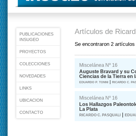
Artículos de Ricar
PUBLICACIONES
INSUGEO
Se encontraron 2 artículos
PROYECTOS
COLECCIONES
Miscelánea Nº 16
Auguste Bravard y su Con
NOVEDADES
Ciencias de la Tierra en 
|
EDUARDO P. TONNI
RICARDO C. PA
LINKS
Miscelánea Nº 16
UBICACION
Los Hallazgos Paleontoló
La Plata
CONTACTO
|
RICARDO C. PASQUALI
EDUAR