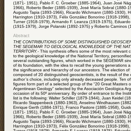
(1871- 1951), Pablo F. C. Groeber (1885-1964), Juan José Nág
1966), Roberto Beder (1885-1939), José María Sobral (1880-1
Augusto Tapia (1893-1966), Ricardo Wichmann (1880-1930), Ho
Harrington (1910-1973), Félix González Bonorino (1918-1998),
Turner (1918-1979), Armando F. Leanza (1919-1975), Eduard
(1915-1979), Jorge Polanski (1892-1975) y Roberto Caminos (
Abstract
THE CONTRIBUTIONS OF SOME DISTINGUISHED GEOSCIE
THE SEGEMAR TO GEOLOGICAL KNOWLEDGE OF THE NAT
TERRITORY.-
This synthesis offers some of the most relevant c
to the geological knowledge of the National Territory, personifie
several outstanding figures, which worked in the SEGEMAR sinc
of its foundation, with the idea to recall the young generations a 
the significance and hierarchy of our ancestors. The election of t
composed of 20 distinguished geoscientists, is the result of the
author’s choice, including only already deceased people. Ten of
figures form part of a selected group of the “20 Great Masters o
Argentinean Geology” selected by the Asociación Geológica Arg
occasion of its 50º anniversary. By order of entrance to the Instit
list is the following: Walter Schiller (1879-1944), Juan Keidel (1
Ricardo Stappenbeck (1880-1963), Anselmo Windhausen (1882
Enrique Gerth (1884-1971), Franco Pastore (1885-1958), Guido
(1871- 1951), Pablo F. C. Groeber (1885-1964), Juan José Nág
1966), Roberto Beder (1885-1939), José María Sobral (1880-1
Augusto Tapia (1893-1966), Ricardo Wichmann (1880-1930), Ho
Harrington (1910-1973), Félix González Bonorino (1918-1998),
Turner (1918-1979), Armando F. Leanza (1919-1975), Eduard