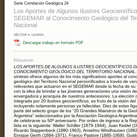
Serie Correlación Geológica 24
Los Aportes de Algunos Ilustres Geocientífico
SEGEMAR al Conocimiento Geológico del Terr
Nacional
HÉCTOR A. LEANZA
Descargar trabajo en formato PDF
Resumen
LOS APORTES DE ALGUNOS ILUSTRES GEOCIENTÍFICOS D
CONOCIMIENTO GEOLÓGICO DEL TERRITORIO NACIONAL.
síntesis ofrece algunos de los más significativos aportes al con
geológico del Territorio Nacional personificados a través de vari
relevantes que actuaron en el SEGEMAR desde la fecha de su 
con la idea de brindar a las jóvenes generaciones una visión de
envergadura y jerarquía de nuestros antecesores. La elección de
integrada por 20 ilustres geocientíficos, es fruto de la visión del
incluyendo solamente personas ya fallecidas. Diez de estas fig
parte del selecto grupo de los “20 Grandes Maestros de la Geo
Argentina” seleccionados por la Asociación Geológica Argentin
de celebrarse su 50º aniversario. Por orden de ingreso a la Repa
lista es la siguiente: Walter Schiller (1879-1944), Juan Keidel (
Ricardo Stappenbeck (1880-1963), Anselmo Windhausen (1882
Enrique Gerth (1884-1971), Franco Pastore (1885-1958), Guido