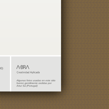
00)
Algunas fotos usadas en este sitio
fueron gentilmente cedidas por
Artur Sá (Portugal)