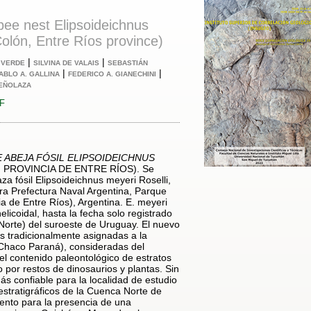
l bee nest Elipsoideichnus
olón, Entre Ríos province)
|
|
 VERDE
SILVINA DE VALAIS
SEBASTIÁN
|
|
ABLO A. GALLINA
FEDERICO A. GIANECHINI
CEÑOLAZA
DF
 ABEJA FÓSIL ELIPSOIDEICHNUS
 PROVINCIA DE ENTRE RÍOS). Se
aza fósil Elipsoideichnus meyeri Roselli,
ra Prefectura Naval Argentina, Parque
ia de Entre Ríos), Argentina. E. meyeri
elicoidal, hasta la fecha solo registrado
orte) del suroeste de Uruguay. El nuevo
 tradicionalmente asignadas a la
Chaco Paraná), consideradas del
el contenido paleontológico de estratos
 por restos de dinosaurios y plantas. Sin
ás confiable para la localidad de estudio
stratigráficos de la Cuenca Norte de
mento para la presencia de una