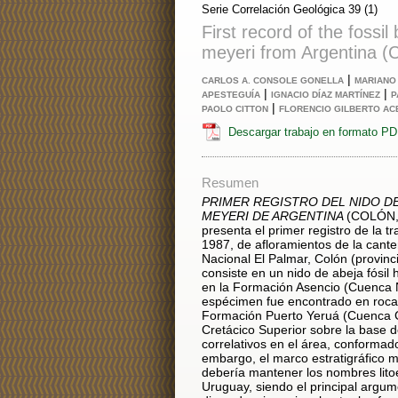
Serie Correlación Geológica 39 (1)
First record of the fossi
meyeri from Argentina (C
|
CARLOS A. CONSOLE GONELLA
MARIANO
|
|
APESTEGUÍA
IGNACIO DÍAZ MARTÍNEZ
P
|
PAOLO CITTON
FLORENCIO GILBERTO A
Descargar trabajo en formato P
Resumen
PRIMER REGISTRO DEL NIDO DE
MEYERI DE ARGENTINA
(COLÓN,
presenta el primer registro de la tr
1987, de afloramientos de la cante
Nacional El Palmar, Colón (provinc
consiste en un nido de abeja fósil h
en la Formación Asencio (Cuenca N
espécimen fue encontrado en rocas
Formación Puerto Yeruá (Cuenca 
Cretácico Superior sobre la base d
correlativos en el área, conformado
embargo, el marco estratigráfico m
debería mantener los nombres litoe
Uruguay, siendo el principal argu