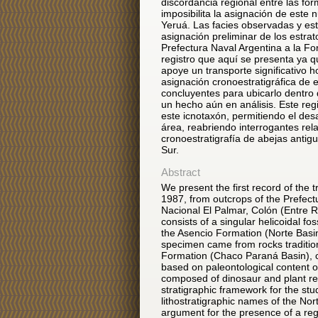
discordancia regional entre las f
imposibilita la asignación de este 
Yeruá. Las facies observadas y est
asignación preliminar de los estra
Prefectura Naval Argentina a la Fo
registro que aquí se presenta ya q
apoye un transporte significativo h
asignación cronoestratigráfica de 
concluyentes para ubicarlo dentro 
un hecho aún en análisis. Este regi
este icnotaxón, permitiendo el des
área, reabriendo interrogantes rel
cronoestratigrafía de abejas antig
Sur.
Abstract
We present the first record of the t
1987, from outcrops of the Prefect
Nacional El Palmar, Colón (Entre R
consists of a singular helicoidal fo
the Asencio Formation (Norte Basi
specimen came from rocks tradition
Formation (Chaco Paraná Basin), 
based on paleontological content of 
composed of dinosaur and plant re
stratigraphic framework for the stu
lithostratigraphic names of the No
argument for the presence of a re