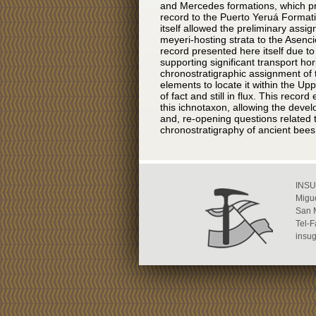
and Mercedes formations, which pr
record to the Puerto Yeruá Format
itself allowed the preliminary assi
meyeri-hosting strata to the Asenci
record presented here itself due t
supporting significant transport hori
chronostratigraphic assignment of 
elements to locate it within the U
of fact and still in flux. This recor
this ichnotaxon, allowing the devel
and, re-opening questions related 
chronostratigraphy of ancient bees
INSU
Migue
San 
Tel-
insu