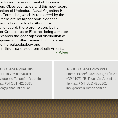
ecludes the assignment of this new
ion. Observed facies and this new record
gnation of Prefectura Naval Argentina E.
o Formation, which is reinforced by the
o there are no taphonomic evidence
zontally or vertically. About the
this record, there are no concluding
pper Cretaceous or Eocene, being a matter
d expands the geographical distribution of
opment of further research in this area
to the palaeobiology and
 in this area of southern South America.
< Volver
GEO Sede Miguel Lillo
INSUGEO Sede Horco Molle
l Lillo 205 (CP 4000)
Florencio Aceñolaza S/N (Perón 29
Miguel de Tucumán, Argentina
(CP 4107) YB, Tucumán, Argentina
Fax: +54 (381) 4236385
Tel-Fax: + 54 (381) 4250101
geo@csnat.unt.edu.ar
insugeohm@tucbbs.com.ar