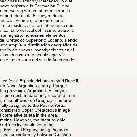
ormaciones Guichón y Mercedes, lo que
nuevo registro a la Formación Puerto
e nuevo registro en sí permitieron la
tos portadores de E. meyeri de la
rmación Asencio, reforzado por el
ue no existe evidencia tafonómica que
orizontal o vertical del mismo. Sobre la
este registro, no existen elementos
del Cretácico Superior o Eoceno, siendo
stro amplía la distribución geográfica de
arrollo de nuevas investigaciones en el
acionados con la paleobiología y la
uas en esta zona del sur de América del
race fossil Elipsoideichnus meyeri Roselli,
ura Naval Argentina quarry, Parque
íos province), Argentina. E. meyeri
ssil bee nest, to date only recorded from
n) of southwestern Uruguay. The new
ally assigned to the Puerto Yeruá
considered Upper Cretaceous in age
correlative strata in the area,
mains. However, the most reliable
died locality should keep the
rte Basin of Uruguay, being the main
gional unconformity between Guichón