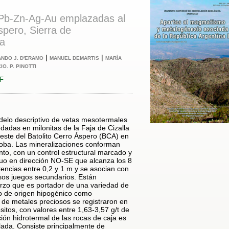
Pb-Zn-Ag-Au emplazadas al
spero, Sierra de
a
|
|
NDO J. D'ERAMO
MANUEL DEMARTIS
MARÍA
IO. P. PINOTTI
DF
delo descriptivo de vetas mesotermales
adas en milonitas de la Faja de Cizalla
ste del Batolito Cerro Áspero (BCA) en
oba. Las mineralizaciones conforman
to, con un control estructural marcado y
inuo en dirección NO-SE que alcanza los 8
ncias entre 0,2 y 1 m y se asocian con
rsos juegos secundarios. Están
rzo que es portador de una variedad de
to de origen hipogénico como
de metales preciosos se registraron en
sitos, con valores entre 1,63-3,57 g/t de
ción hidrotermal de las rocas de caja es
ada. Consiste principalmente de