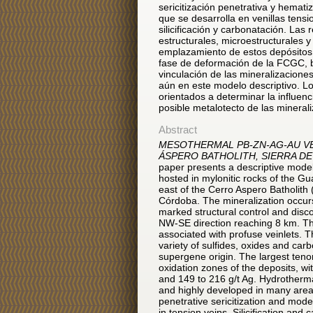
sericitización penetrativa y hemat
que se desarrolla en venillas ten
silicificación y carbonatación. Las
estructurales, microestructurales y
emplazamiento de estos depósitos 
fase de deformación de la FCGC, b
vinculación de las mineralizacione
aún en este modelo descriptivo. Lo
orientados a determinar la influe
posible metalotecto de las mineral
Abstract
MESOTHERMAL PB-ZN-AG-AU V
ÁSPERO BATHOLITH, SIERRA D
paper presents a descriptive mod
hosted in mylonitic rocks of the G
east of the Cerro Aspero Batholith
Córdoba. The mineralization occurs
marked structural control and disc
NW-SE direction reaching 8 km. Th
associated with profuse veinlets. T
variety of sulfides, oxides and ca
supergene origin. The largest teno
oxidation zones of the deposits, wi
and 149 to 216 g/t Ag. Hydrotherma
and highly developed in many areas
penetrative sericitization and mod
in tension veins. Silicification and