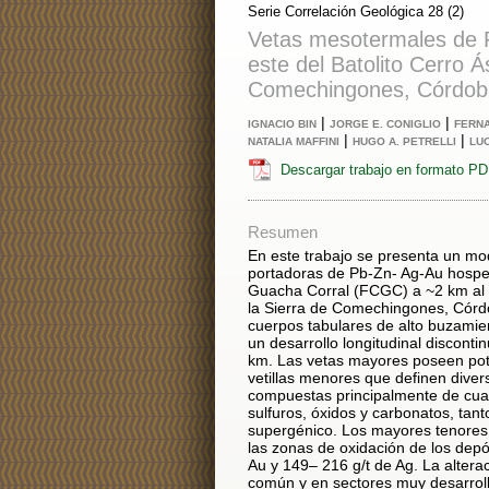
Serie Correlación Geológica 28 (2)
Vetas mesotermales de 
este del Batolito Cerro Á
Comechingones, Córdob
|
|
IGNACIO BIN
JORGE E. CONIGLIO
FERNA
|
|
NATALIA MAFFINI
HUGO A. PETRELLI
LUC
Descargar trabajo en formato P
Resumen
En este trabajo se presenta un mo
portadoras de Pb-Zn- Ag-Au hosped
Guacha Corral (FCGC) a ~2 km al e
la Sierra de Comechingones, Córd
cuerpos tabulares de alto buzamien
un desarrollo longitudinal discont
km. Las vetas mayores poseen pote
vetillas menores que definen dive
compuestas principalmente de cua
sulfuros, óxidos y carbonatos, tan
supergénico. Los mayores tenores 
las zonas de oxidación de los depó
Au y 149– 216 g/t de Ag. La altera
común y en sectores muy desarroll