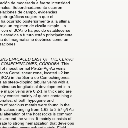
ización de moderada a fuerte intensidad
sionales. Subordinadamente ocurren
 relaciones de campo, evidencias
 petrográficas sugieren que el
ha ocurrido posteriormente a la última
ajo un regimen de cizalla simple. La
s con el BCA no ha podido establecerse
s estudios a futuro están principalmente
ncia del magmatismo devónico como un
izaciones.
EINS EMPLACED EAST OF THE CERRO
E COMECHINGONES, CÓRDOBA.
This
el of mesothermal Pb-Zn-Ag-Au veins
uacha Corral shear zone, located ~2 km
 (BCA) in the Sierra de Comechingones,
 as steep-dipping tabular veins with a
ontinuous longitudinal development in a
e major veins are 0,2-1 m thick and are
hey consist mainly of quartz containing a
rbonates, of both hypogene and
rs of precious metals were found in the
th values ranging from 1.63 to 3.57 g/t Au
l alteration of the host rocks is common
 around the veins. It mainly consists of
erate to strong hematization that develops
 carbonation occur subordinately. Field