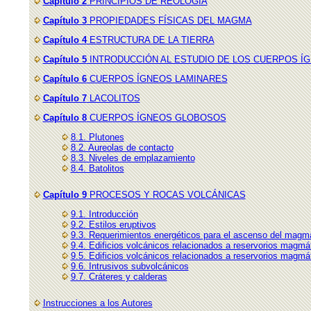
Capítulo 2
PRINCIPIOS DE REOLOGÍA
Capítulo 3
PROPIEDADES FÍSICAS DEL MAGMA
Capítulo 4
ESTRUCTURA DE LA TIERRA
Capítulo 5
INTRODUCCIÓN AL ESTUDIO DE LOS CUERPOS Í
Capítulo 6
CUERPOS ÍGNEOS LAMINARES
Capítulo 7
LACOLITOS
Capítulo 8
CUERPOS ÍGNEOS GLOBOSOS
8.1. Plutones
8.2. Aureolas de contacto
8.3. Niveles de emplazamiento
8.4. Batolitos
Capítulo 9
PROCESOS Y ROCAS VOLCÁNICAS
9.1. Introducción
9.2. Estilos eruptivos
9.3. Requerimientos energéticos para el ascenso del magm
9.4. Edificios volcánicos relacionados a reservorios magmá
9.5. Edificios volcánicos relacionados a reservorios magmát
9.6. Intrusivos subvolcánicos
9.7. Cráteres y calderas
Instrucciones a los Autores