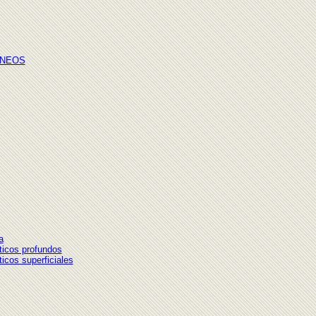
GNEOS
a
ticos profundos
icos superficiales