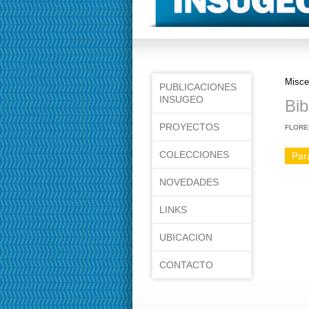
Misce
PUBLICACIONES
INSUGEO
Bib
PROYECTOS
FLORE
COLECCIONES
Para
NOVEDADES
LINKS
UBICACION
CONTACTO