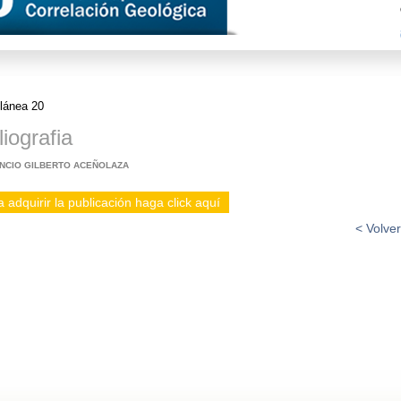
lánea 20
liografia
NCIO GILBERTO ACEÑOLAZA
 adquirir la publicación haga click aquí
< Volver