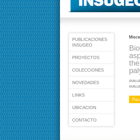
Misce
PUBLICACIONES
INSUGEO
Bio
asp
PROYECTOS
the
pal
COLECCIONES
GUILL
NOVEDADES
GUILL
LINKS
Para
UBICACION
CONTACTO