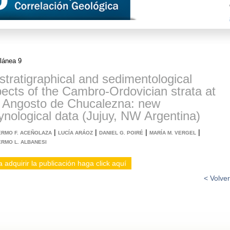
lánea 9
stratigraphical and sedimentological
ects of the Cambro-Ordovician strata at
 Angosto de Chucalezna: new
ynological data (Jujuy, NW Argentina)
|
|
|
|
ERMO F. ACEÑOLAZA
LUCÍA ARÁOZ
DANIEL G. POIRÉ
MARÍA M. VERGEL
ERMO L. ALBANESI
 adquirir la publicación haga click aquí
< Volver